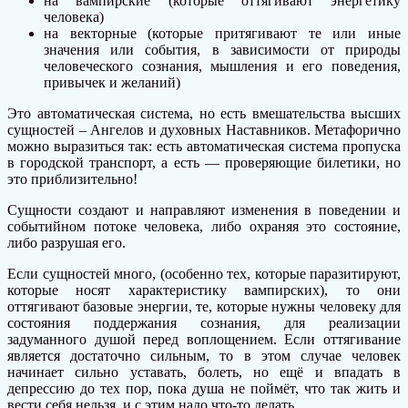
на вампирские (которые оттягивают энергетику
человека)
на векторные (которые притягивают те или иные
значения или события, в зависимости от природы
человеческого сознания, мышления и его поведения,
привычек и желаний)
Это автоматическая система, но есть вмешательства высших
сущностей – Ангелов и духовных Наставников. Метафорично
можно выразиться так: есть автоматическая система пропуска
в городской транспорт, а есть — проверяющие билетики, но
это приблизительно!
Сущности создают и направляют изменения в поведении и
событийном потоке человека, либо охраняя это состояние,
либо разрушая его.
Если сущностей много, (особенно тех, которые паразитируют,
которые носят характеристику вампирских), то они
оттягивают базовые энергии, те, которые нужны человеку для
состояния поддержания сознания, для реализации
задуманного душой перед воплощением. Если оттягивание
является достаточно сильным, то в этом случае человек
начинает сильно уставать, болеть, но ещё и впадать в
депрессию до тех пор, пока душа не поймёт, что так жить и
вести себя нельзя, и с этим надо что-то делать.