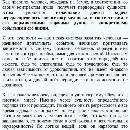
Как правило, человек, рождаясь на Земле, в соответствии со
своим контрактом души, получает первородные сущности.
Этим сущностям
изначально даётся задача
перераспределять энергетику человека в соответствии с
его кармическими задачами души, с конкретными
событиями его жизни.
И эти сущности — как некая система развития человека —
начинают притягивать события, начинают притягивать
зависимости в систему сознания человека, образуя в нём
вектор и контуры, необходимые для этих значений. Поскольку,
само по себе притяжение и развитие этих определённых
качеств, будь то алкоголизм, будь то трудолюбие, будь то
любая зависимость от удовольствия, это не имеет никакого
значения. Все мы знаем, что один человек с рождения склонен
к алкоголю, а другой пьёт периодически и зависимости не
возникает.
Как заложить человеку определённую программу обучения в
плотном мире? Именно через сущность определённого
порядка это и происходит. Из своего опыта регрессолога я всё
время задавалась вопросом: почему, если человек в прошлой
жизни являлся очень уверенным в себе, это качество даже
зашкаливало, то почему тогда в этой жизни у него тотальная
неуверенность? По логике вещей, если он наработал это