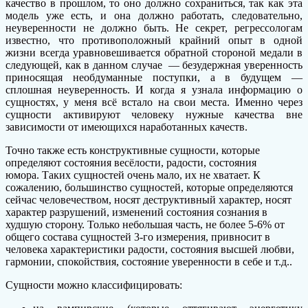
качество в прошлом, то оно должно сохраниться, так как эта
модель уже есть, и она должно работать, следовательно,
неуверенности не должно быть. Не секрет, регрессологам
известно, что противоположный крайний опыт в одной
жизни всегда уравновешивается обратной стороной медали в
следующей, как в данном случае — безудержная уверенность
приносящая необдуманные поступки, а в будущем —
сплошная неуверенность. И когда я узнала информацию о
сущностях, у меня всё встало на свои места. Именно через
сущности активируют человеку нужные качества вне
зависимости от имеющихся наработанных качеств.
Точно также есть конструктивные сущности, которые
определяют состояния весёлости, радости, состояния
юмора. Таких сущностей очень мало, их не хватает. К
сожалению, большинство сущностей, которые определяются
сейчас человечеством, носят деструктивный характер, носят
характер разрушений, изменений состояния сознания в
худшую сторону. Только небольшая часть, не более 5-6% от
общего состава сущностей 3-го измерения, привносит в
человека характеристики радости, состояния высшей любви,
гармонии, спокойствия, состояние уверенности в себе и т.д..
Сущности можно классифицировать: