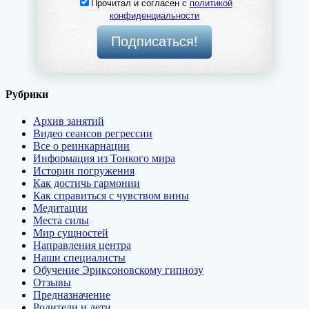
Прочитал и согласен с
политикой
конфиденциальности
Рубрики
Архив занятий
Видео сеансов регрессии
Все о реинкарнации
Информация из Тонкого мира
Истории погружения
Как достичь гармонии
Как справиться с чувством вины
Медитации
Места силы
Мир сущностей
Направления центра
Наши специалисты
Обучение Эриксоновскому гипнозу
Отзывы
Предназначение
Родители и дети