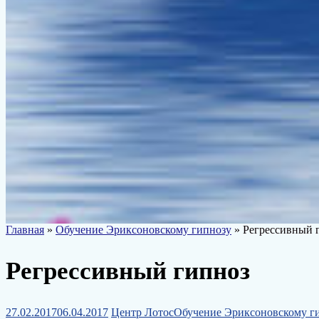
Главная
»
Обучение Эриксоновскому гипнозу
» Регрессивный 
Регрессивный гипноз
27.02.2017
06.04.2017
Центр Лотос
Обучение Эриксоновскому г