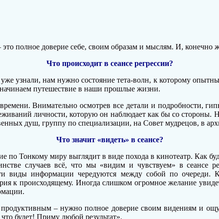
– это полное доверие себе, своим образам и мыслям. И, конечно
Что происходит в сеансе регрессии?
 уже узнали, нам нужно состояние тета-волн, к которому опытн
 начинаем путешествие в наши прошлые жизни.
времени. Внимательно осмотрев все детали и подробности, гип
реживаний личности, которую он наблюдает как бы со стороны. Н
венных душ, группу по специализации, на Совет мудрецов, в ар
Что значит «видеть» в сеансе?
е по Тонкому миру выглядит в виде похода в кинотеатр. Как буд
инстве случаев всё, что мы «видим и чувствуем» в сеансе ре
ти виды информации чередуются между собой по очереди. Ка
ерия к происходящему. Иногда слишком огромное желание увидет
рмации.
 и продуктивным – нужно полное доверие своим видениям и ощу
что будет! Приму любой результат».