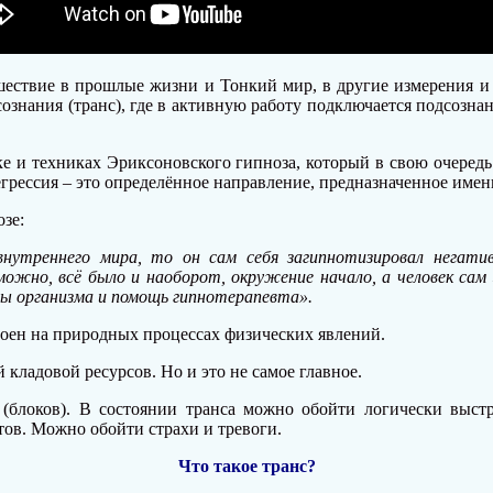
утешествие в прошлые жизни и Тонкий мир, в другие измерения 
 сознания (транс), где в активную работу подключается подсознан
ике и техниках Эриксоновского гипноза, который в свою очере
егрессия – это определённое направление, предназначенное име
зе:
 внутреннего мира, то он сам себя загипнотизировал нега
можно, всё было и наоборот, окружение начало, а человек сам
сы организма и помощь гипнотерапевта».
роен на природных процессах физических явлений.
 кладовой ресурсов. Но и это не самое главное.
 (блоков). В состоянии транса можно обойти логически выст
тов. Можно обойти страхи и тревоги.
Что такое транс?