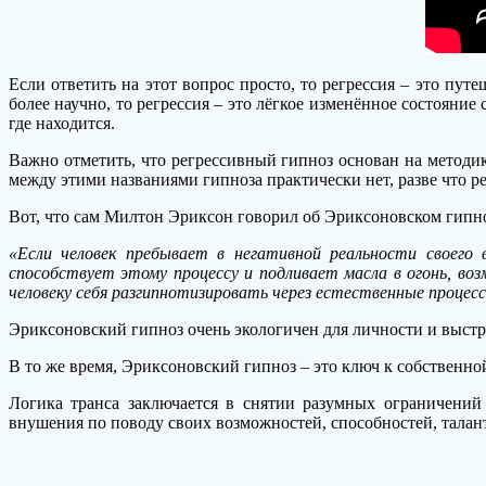
Если ответить на этот вопрос просто, то регрессия – это п
более научно, то регрессия – это лёгкое изменённое состояние
где находится.
Важно отметить, что регрессивный гипноз основан на метод
между этими названиями гипноза практически нет, разве что р
Вот, что сам Милтон Эриксон говорил об Эриксоновском гипно
«Если человек пребывает в негативной реальности своего
способствует этому процессу и подливает масла в огонь, воз
человеку себя разгипнотизировать через естественные процес
Эриксоновский гипноз очень экологичен для личности и выст
В то же время, Эриксоновский гипноз – это ключ к собственной
Логика транса заключается в снятии разумных ограничений
внушения по поводу своих возможностей, способностей, талан