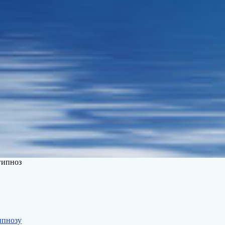
гипноз
ипнозу