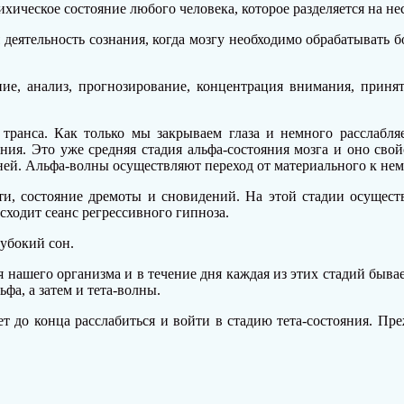
ихическое состояние любого человека, которое разделяется на не
деятельность сознания, когда мозгу необходимо обрабатывать 
ние, анализ, прогнозирование, концентрация внимания, прин
транса. Как только мы закрываем глаза и немного расслабляе
ния. Это уже средняя стадия альфа-состояния мозга и оно сво
. Альфа-волны осуществляют переход от материального к нема
сти, состояние дремоты и сновидений. На этой стадии осущес
сходит сеанс регрессивного гипноза.
лубокий сон.
 нашего организма и в течение дня каждая из этих стадий бывае
фа, а затем и тета-волны.
т до конца расслабиться и войти в стадию тета-состояния. Преж