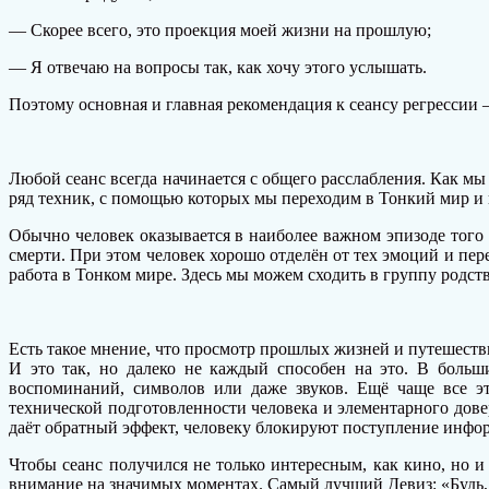
— Скорее всего, это проекция моей жизни на прошлую;
— Я отвечаю на вопросы так, как хочу этого услышать.
Поэтому основная и главная рекомендация к сеансу регрессии 
Любой сеанс всегда начинается с общего расслабления. Как мы
ряд техник, с помощью которых мы переходим в Тонкий мир и
Обычно человек оказывается в наиболее важном эпизоде того 
смерти. При этом человек хорошо отделён от тех эмоций и пе
работа в Тонком мире. Здесь мы можем сходить в группу родст
Есть такое мнение, что просмотр прошлых жизней и путешестви
И это так, но далеко не каждый способен на это. В больш
воспоминаний, символов или даже звуков. Ещё чаще все э
технической подготовленности человека и элементарного дов
даёт обратный эффект, человеку блокируют поступление инфо
Чтобы сеанс получился не только интересным, как кино, но
внимание на значимых моментах. Самый лучший Девиз: «Будь, 